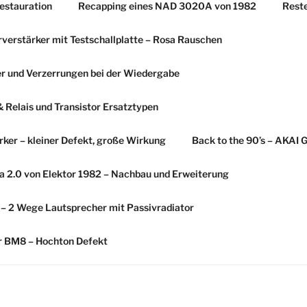
estauration
Recapping eines NAD 3020A von 1982
Rest
erstärker mit Testschallplatte – Rosa Rauschen
r und Verzerrungen bei der Wiedergabe
Relais und Transistor Ersatztypen
ker – kleiner Defekt, große Wirkung
Back to the 90’s – AKAI 
 2.0 von Elektor 1982 – Nachbau und Erweiterung
s – 2 Wege Lautsprecher mit Passivradiator
er BM8 – Hochton Defekt