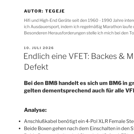
AUTOR:
TEGEJE
Hifi und High-End Geräte seit den 1960 - 1990 Jahre inte
ich Ausdauersport, indem ich regelmäßig Marathon laufe u
Besonderen Herausforderungen stelle ich mich bei den 
VERÖFFENTLICHT
10. JULI 2026
AM
Endlich eine VFET: Backes & 
Defekt
Bei den BM8 handelt es sich um BM6 in 
gelten dementsprechend auch für alle V
Analyse:
Anschlußkabel benötigt ein 4-Pol XLR Female Ste
Beide Boxen gehen nach dem Einschalten in den S