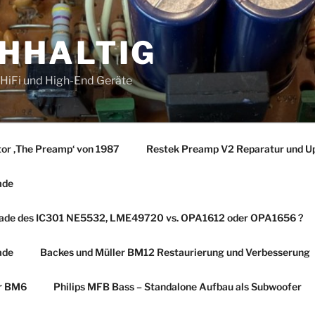
CHHALTIG
r HiFi und High-End Geräte
tor ‚The Preamp‘ von 1987
Restek Preamp V2 Reparatur und U
ade
rade des IC301 NE5532, LME49720 vs. OPA1612 oder OPA1656 ?
ade
Backes und Müller BM12 Restaurierung und Verbesserung
er BM6
Philips MFB Bass – Standalone Aufbau als Subwoofer