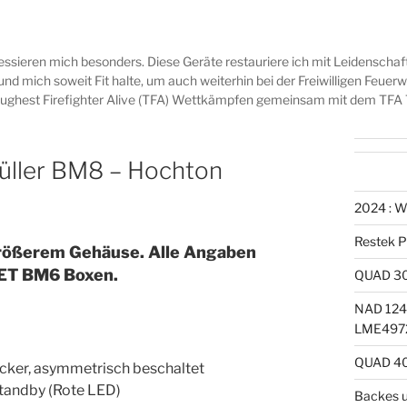
ressieren mich besonders. Diese Geräte restauriere ich mit Leidenschaf
nd mich soweit Fit halte, um auch weiterhin bei der Freiwilligen Feuer
Toughest Firefighter Alive (TFA) Wettkämpfen gemeinsam mit dem TF
Müller BM8 – Hochton
2024 : W
Restek P
größerem Gehäuse. Alle Angaben
FET BM6 Boxen.
QUAD 30
NAD 1240
LME4972
QUAD 40
cker, asymmetrisch beschaltet
tandby (Rote LED)
Backes u