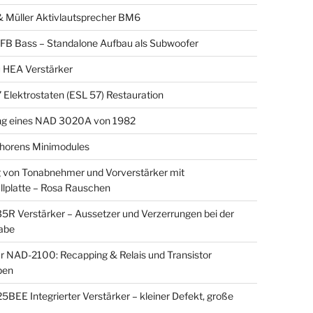
 Müller Aktivlautsprecher BM6
MFB Bass – Standalone Aufbau als Subwoofer
 HEA Verstärker
Elektrostaten (ESL 57) Restauration
ng eines NAD 3020A von 1982
horens Minimodules
von Tonabnehmer und Vorverstärker mit
llplatte – Rosa Rauschen
5R Verstärker – Aussetzer und Verzerrungen bei der
abe
r NAD-2100: Recapping & Relais und Transistor
pen
BEE Integrierter Verstärker – kleiner Defekt, große