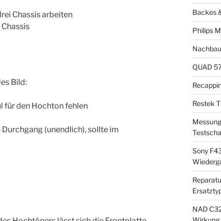
Backes &
rei Chassis arbeiten
 Chassis
Philips 
Nachbau
QUAD 57 
es Bild:
Recappi
Restek T
 für den Hochton fehlen
Messung 
Durchgang (unendlich), sollte im
Testscha
Sony F43
Wiederg
Reparatu
Ersatzty
NAD C325
Wirkung
es Hochtöners lässt sich die Frontplatte