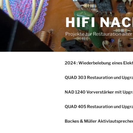
Zum
Inhalt
HIFI NA
springen
Projekte zur Restauration alte
2024 : Wiederbelebung eines Elek
QUAD 303 Restauration und Upgr
NAD 1240 Vorverstärker mit Upg
QUAD 405 Restauration und Upgr
Backes & Müller Aktivlautsprech