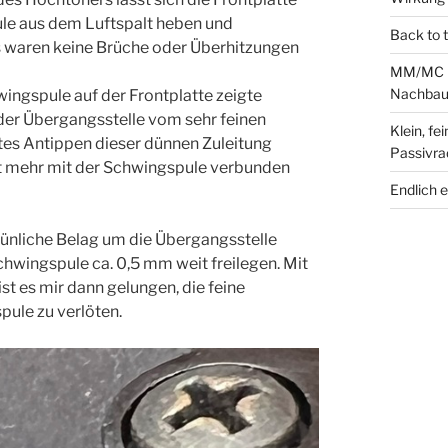
le aus dem Luftspalt heben und
Back to 
. Es waren keine Brüche oder Überhitzungen
MM/MC Ph
Nachbau 
ingspule auf der Frontplatte zeigte
der Übergangsstelle vom sehr feinen
Klein, fe
tes Antippen dieser dünnen Zuleitung
Passivra
cht mehr mit der Schwingspule verbunden
Endlich 
grünliche Belag um die Übergangsstelle
chwingspule ca. 0,5 mm weit freilegen. Mit
st es mir dann gelungen, die feine
ule zu verlöten.