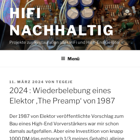
Zum
HIFI
Inhalt
springen
NACHHALTIG
Projekte zur Restauration alter HiFi und High-End Geräte
Menü
VERÖFFENTLICHT
11. MÄRZ 2024
VON
TEGEJE
AM
2024 : Wiederbelebung eines
Elektor ‚The Preamp‘ von 1987
Der 1987 von Elektor veröffentlichte Vorschlag zum
Bau eines High-End Vorverstärkers war mir schon
damals aufgefallen. Aber eine Investition von knapp
1000 DM (das entsprach 1/3 meines Gehalts) alleine