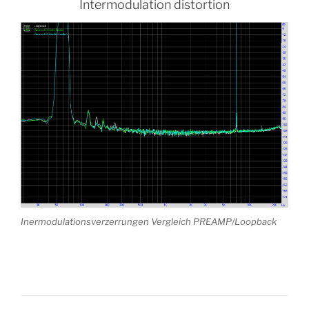
Intermodulation distortion
Inermodulationsverzerrungen Vergleich PREAMP/Loopback