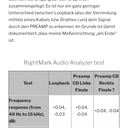
zusammengelegt. Es ist nur ein ganz geringer
Unterschied zwischen Loopback (also der Vernindung
mittels eines Kabels bzw. Drahtes ) und dem Signal
durch den PREAMP zu erkennen. Im Grunde ist damit
dokumentiert, dass meine Meßeinrichtung „am Ende“
ist.
RightMark Audio Analyzer test
Preamp
Preamp CD
Test
Loopback
CD Links
Rechts
Finale
Finale ?
Frequency
response (from
+0.04,
+0.04,
+0.04, -0.04
40 Hz to 15 kHz),
-0.03
-0.04
dB: