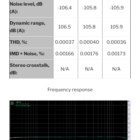
Noise level, dB
-106.4
-105.8
-105.9
(A):
Dynamic range,
106.5
105.8
105.9
dB (A):
THD, %:
0.00037
0.00040
0.00036
IMD + Noise, %:
0.00166
0.00176
0.00173
Stereo crosstalk,
N/A
N/A
N/A
dB:
Frequency response