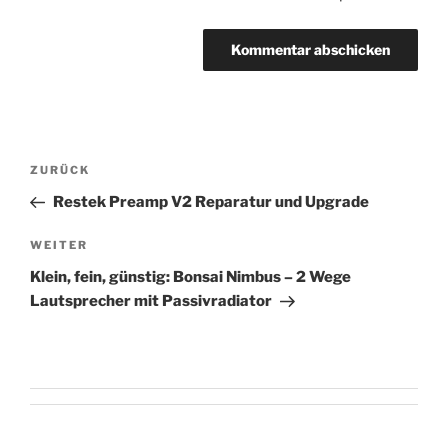
Beitragsnavigation
Vorheriger
ZURÜCK
Beitrag
Restek Preamp V2 Reparatur und Upgrade
Nächster
WEITER
Beitrag
Klein, fein, günstig: Bonsai Nimbus – 2 Wege
Lautsprecher mit Passivradiator