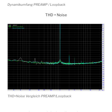
Dynamikumfang PREAMP / Loopback
THD + Noise
THD+Noise Vergleich PREAMP/Loopback