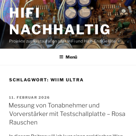
Zum
HIFI
Inhalt
springen
NACHHALTIG
Projekte zur Restauration alter HiFi und High-End Geräte
Menü
SCHLAGWORT:
WIIM ULTRA
VERÖFFENTLICHT
11. FEBRUAR 2026
AM
Messung von Tonabnehmer und
Vorverstärker mit Testschallplatte – Rosa
Rauschen