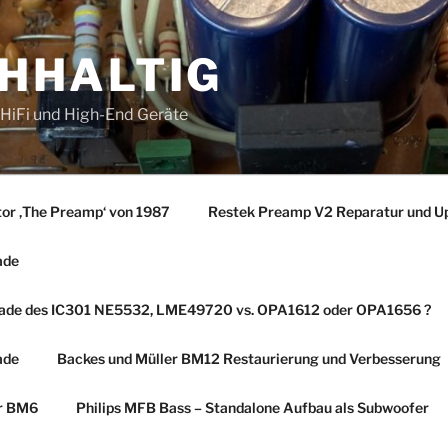
CHHALTIG
r HiFi und High-End Geräte
tor ‚The Preamp‘ von 1987
Restek Preamp V2 Reparatur und U
ade
rade des IC301 NE5532, LME49720 vs. OPA1612 oder OPA1656 ?
ade
Backes und Müller BM12 Restaurierung und Verbesserung
er BM6
Philips MFB Bass – Standalone Aufbau als Subwoofer