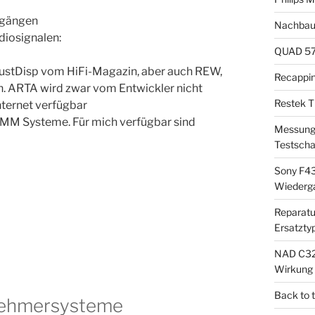
sgängen
Nachbau
iosignalen:
QUAD 57 
JustDisp vom HiFi-Magazin, aber auch REW,
Recappi
n. ARTA wird zwar vom Entwickler nicht
Restek T
nternet verfügbar
MM Systeme. Für mich verfügbar sind
Messung 
Testscha
Sony F43
Wiederg
Reparatu
Ersatzty
NAD C325
Wirkung
Back to 
bnehmersysteme