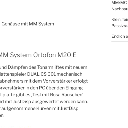
MM/MC Ph
Nachbau 
Klein, fe
A Gehäuse mit MM System
Passivra
Endlich 
MM System Ortofon M20 E
 und Dämpfen des Tonarmliftes mit neuem
 Plattenspieler DUAL CS 601 mechanisch
abnehmers mit dem Vorverstärker erfolgt
rverstärker in den PC über den Eingang
llplatte gibt es ‚Test mit Rosa Rauschen‘
d mit JustDisp ausgewertet werden kann.
der aufgenommene Kurven mit JustDisp
en.