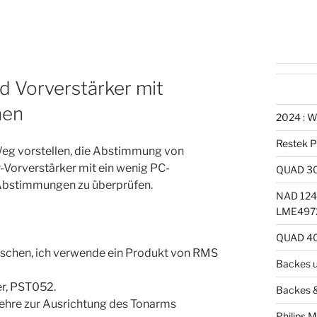
 Vorverstärker mit
hen
2024 : W
Restek P
 Weg vorstellen, die Abstimmung von
-Vorverstärker mit ein wenig PC-
QUAD 30
 Abstimmungen zu überprüfen.
NAD 1240
LME4972
QUAD 40
schen, ich verwende ein Produkt von RMS
Backes u
er, PST052.
Backes &
Lehre zur Ausrichtung des Tonarms
Philips 