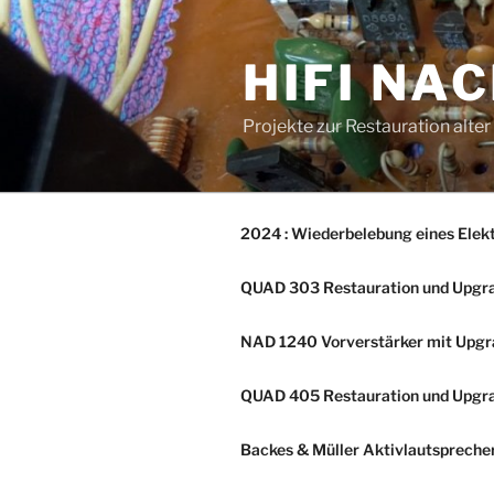
Zum
Inhalt
HIFI NA
springen
Projekte zur Restauration alte
2024 : Wiederbelebung eines Elek
QUAD 303 Restauration und Upgr
NAD 1240 Vorverstärker mit Upg
QUAD 405 Restauration und Upgr
Backes & Müller Aktivlautsprech