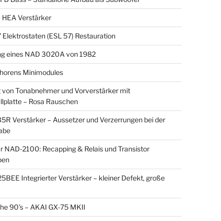
 HEA Verstärker
Elektrostaten (ESL 57) Restauration
ng eines NAD 3020A von 1982
horens Minimodules
von Tonabnehmer und Vorverstärker mit
llplatte – Rosa Rauschen
5R Verstärker – Aussetzer und Verzerrungen bei der
abe
r NAD-2100: Recapping & Relais und Transistor
pen
BEE Integrierter Verstärker – kleiner Defekt, große
the 90’s – AKAI GX-75 MKII