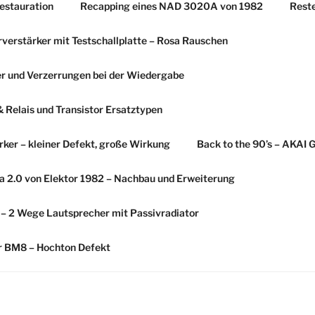
estauration
Recapping eines NAD 3020A von 1982
Rest
erstärker mit Testschallplatte – Rosa Rauschen
r und Verzerrungen bei der Wiedergabe
Relais und Transistor Ersatztypen
ker – kleiner Defekt, große Wirkung
Back to the 90’s – AKAI 
 2.0 von Elektor 1982 – Nachbau und Erweiterung
s – 2 Wege Lautsprecher mit Passivradiator
er BM8 – Hochton Defekt