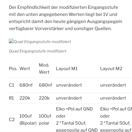
Der Empfindlichkeit der modifizierten Eingangsstufe
mit den unten angegebenen Werten liegt bei 1V und
entspricht damit den heute gängigen Ausgangspegeln
verfügbarer Vorverstärker und sonstiger Quellen.
Quad Eingangsstufe modifiziert
Mod.
Pos.
Wert
Layout M1
Layout M2
Wert
C1
680nf
680nf
unverändert
unverändert
R1
220k
220k
unverändert
unverändert
Elko +Pol auf GND
Elko +Pol auf 
100uf
100uf
oder
oder
C2
(Bipolar)
polar
2 *Tantal 50uf,
2 *Tantal 50uf,
gegenpolig auf GND
gegenpolig au