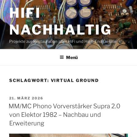
Zum
HIFI
Inhalt
springen
NACHHALTIG
Projekte zur Restauration alter HiFi und High-End Geräte
Menü
SCHLAGWORT:
VIRTUAL GROUND
VERÖFFENTLICHT
21. MÄRZ 2026
AM
MM/MC Phono Vorverstärker Supra 2.0
von Elektor 1982 – Nachbau und
Erweiterung