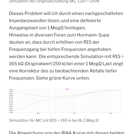
Simulation der Originalschaltung MC, Last = 100K
Dieses Problem will ich durch einen nachgeschalteten
Impedanzwandler lösen, und eine definierte
Ausgangslast von 1 MegΩ festlegen.
Hinweise in diversen Foren zum Hormann-Supa
deuten an, dass durch erhöhen von R15 der
Frequenzgang bei tiefen Frequenzen angehoben
werden kann. Die entsprechende Simulation mit R15 =
165 kΩ (Originalwert 150 k) bei einer 1 MegΩ Last zeigt
eine Korrektur des zu beobachtenden Abfalls tiefer
Frequenzen. Siehe grüne Kurve unten.
Simulation für MC mit R15 = 165 k bei R
1 Meg Ω
L
Die Abweichung von der RIAA Kurve mit diesen beiden