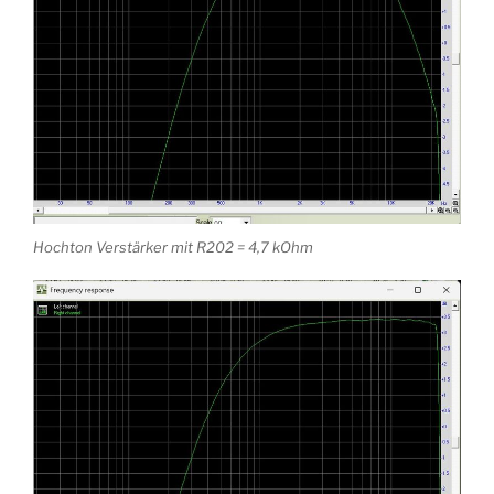
Hochton Verstärker mit R202 = 4,7 kOhm