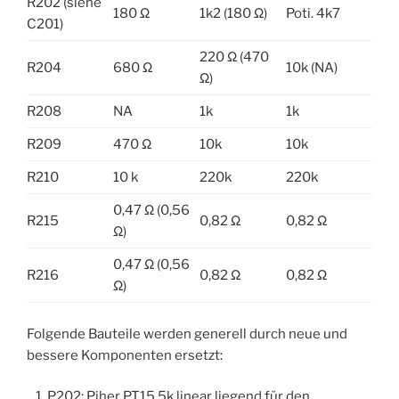
R202 (siehe
180 Ω
1k2 (180 Ω)
Poti. 4k7
C201)
220 Ω (470
R204
680 Ω
10k (NA)
Ω)
R208
NA
1k
1k
R209
470 Ω
10k
10k
R210
10 k
220k
220k
0,47 Ω (0,56
R215
0,82 Ω
0,82 Ω
Ω)
0,47 Ω (0,56
R216
0,82 Ω
0,82 Ω
Ω)
Folgende Bauteile werden generell durch neue und
bessere Komponenten ersetzt:
P202: Piher PT15 5k linear liegend für den