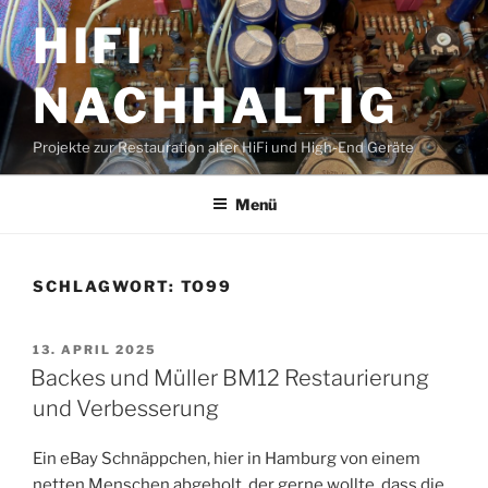
Zum
HIFI
Inhalt
springen
NACHHALTIG
Projekte zur Restauration alter HiFi und High-End Geräte
Menü
SCHLAGWORT:
TO99
VERÖFFENTLICHT
13. APRIL 2025
AM
Backes und Müller BM12 Restaurierung
und Verbesserung
Ein eBay Schnäppchen, hier in Hamburg von einem
netten Menschen abgeholt, der gerne wollte, dass die