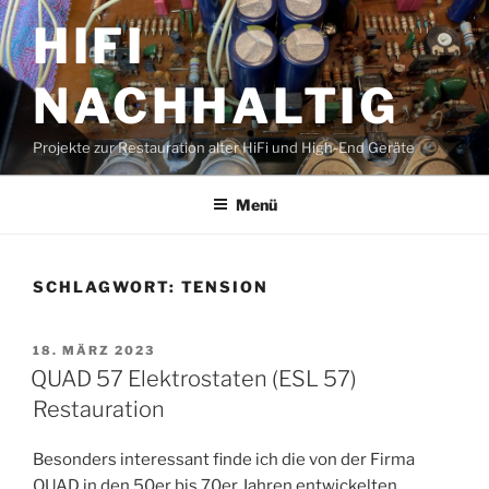
Zum
HIFI
Inhalt
springen
NACHHALTIG
Projekte zur Restauration alter HiFi und High-End Geräte
Menü
SCHLAGWORT:
TENSION
VERÖFFENTLICHT
18. MÄRZ 2023
AM
QUAD 57 Elektrostaten (ESL 57)
Restauration
Besonders interessant finde ich die von der Firma
QUAD in den 50er bis 70er Jahren entwickelten