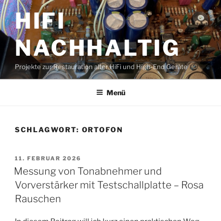
Zum
HIFI
Inhalt
springen
NACHHALTIG
Projekte zur Restauration alter HiFi und High-End Geräte
Menü
SCHLAGWORT:
ORTOFON
VERÖFFENTLICHT
11. FEBRUAR 2026
AM
Messung von Tonabnehmer und
Vorverstärker mit Testschallplatte – Rosa
Rauschen