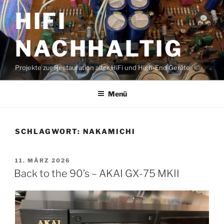
Zum
HIFI
Inhalt
springen
NACHHALTIG
Projekte zur Restauration alter HiFi und High-End Geräte
Menü
SCHLAGWORT:
NAKAMICHI
VERÖFFENTLICHT
11. MÄRZ 2026
AM
Back to the 90’s – AKAI GX-75 MKII