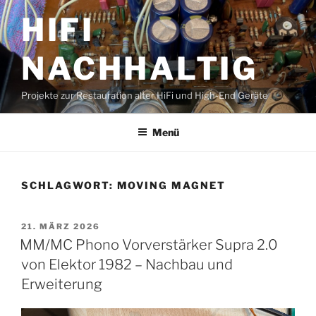
Zum
HIFI
Inhalt
springen
NACHHALTIG
Projekte zur Restauration alter HiFi und High-End Geräte
Menü
SCHLAGWORT:
MOVING MAGNET
VERÖFFENTLICHT
21. MÄRZ 2026
AM
MM/MC Phono Vorverstärker Supra 2.0
von Elektor 1982 – Nachbau und
Erweiterung