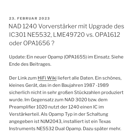
VERÖFFENTLICHT
23. FEBRUAR 2023
AM
NAD 1240 Vorverstärker mit Upgrade des
IC301 NE5532, LME49720 vs. OPA1612
oder OPA1656 ?
Update: Ein neuer Opamp (OPA1655) im Einsatz. Siehe
Ende des Beitrages.
Der Link zum
HiFi Wiki
liefert alle Daten. Ein schönes,
kleines Gerät, das in den Baujahren 1987 -1989
sicherlich nicht in sehr großen Stückzahlen produziert
wurde. Im Gegensatz zum NAD 3020 bzw. dem
Preamplifier 1020 nutzt der 1240 einen IC im
Verstärkerteil. Als Opamp Typ in der Schaltung
angegeben ist NJM2043, installiert ist ein Texas
Instruments NE5532 Dual Opamp. Dazu später mehr.