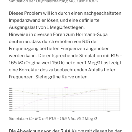
Simulation der Originalschaltung MC, Last = 100K
Dieses Problem will ich durch einen nachgeschalteten
Impedanzwandler lösen, und eine definierte
Ausgangslast von 1 MegΩ festlegen.
Hinweise in diversen Foren zum Hormann-Supa
deuten an, dass durch erhöhen von R15 der
Frequenzgang bei tiefen Frequenzen angehoben
werden kann. Die entsprechende Simulation mit R15 =
165 kΩ (Originalwert 150 k) bei einer 1 MegΩ Last zeigt
eine Korrektur des zu beobachtenden Abfalls tiefer
Frequenzen. Siehe grüne Kurve unten.
Simulation für MC mit R15 = 165 k bei R
1 Meg Ω
L
Die Abweichung von der RIAA Kurve mit diesen beiden