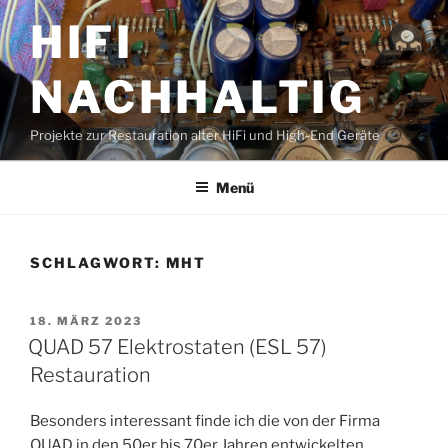
Zum
HIFI
Inhalt
springen
NACHHALTIG
Projekte zur Restauration alter HiFi und High-End Geräte
Menü
SCHLAGWORT:
MHT
VERÖFFENTLICHT
18. MÄRZ 2023
AM
QUAD 57 Elektrostaten (ESL 57)
Restauration
Besonders interessant finde ich die von der Firma
QUAD in den 50er bis 70er Jahren entwickelten