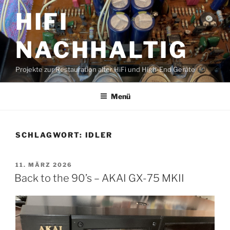
Zum
HIFI
Inhalt
springen
NACHHALTIG
Projekte zur Restauration alter HiFi und High-End Geräte
Menü
SCHLAGWORT:
IDLER
VERÖFFENTLICHT
11. MÄRZ 2026
AM
Back to the 90’s – AKAI GX-75 MKII