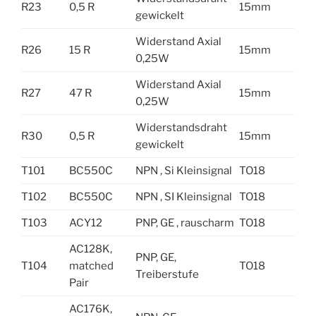
R23
0,5 R
15mm
gewickelt
Widerstand Axial
R26
15 R
15mm
0,25W
Widerstand Axial
R27
47 R
15mm
0,25W
Widerstandsdraht
R30
0,5 R
15mm
gewickelt
T101
BC550C
NPN , Si Kleinsignal
TO18
T102
BC550C
NPN , SI Kleinsignal
TO18
T103
ACY12
PNP, GE , rauscharm
TO18
AC128K,
PNP, GE,
T104
matched
TO18
Treiberstufe
Pair
AC176K,