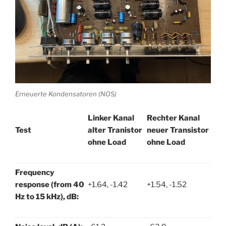
Erneuerte Kondensatoren (NOS)
Linker Kanal
Rechter Kanal
Test
alter Tranistor
neuer Transistor
ohne Load
ohne Load
Frequency
response (from 40
+1.64, -1.42
+1.54, -1.52
Hz to 15 kHz), dB: