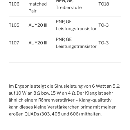
NPN, GE,
T106
matched
TO18
Treiberstufe
Pair
PNP, GE
T105
AUY20 III
TO-3
Leistungstransistor
PNP, GE
T107
AUY20 III
TO-3
Leistungstransistor
Im Ergebnis steigt die Sinusleistung von 6 Watt an 5 Ω
auf 10 W an 8 Ω bzw. 15 W an 4 Ω. Der Klang ist sehr
ähnlich einem Röhrenverstärker – Klang-qualitativ
kann dieses kleine Verstärkerchen prima mit meinen
großen QUADs (303, 405 und 606) mithalten.