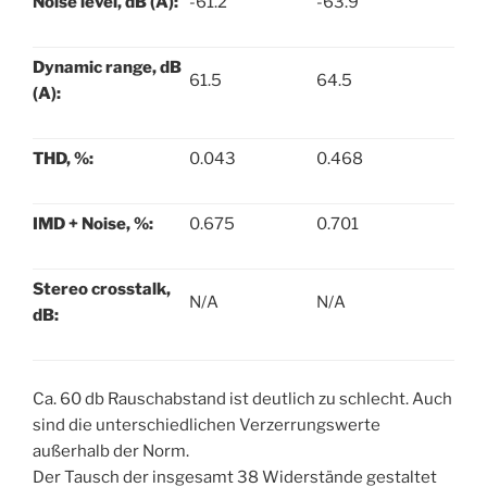
Noise level, dB (A):
-61.2
-63.9
Dynamic range, dB
61.5
64.5
(A):
THD, %:
0.043
0.468
IMD + Noise, %:
0.675
0.701
Stereo crosstalk,
N/A
N/A
dB:
Ca. 60 db Rauschabstand ist deutlich zu schlecht. Auch
sind die unterschiedlichen Verzerrungswerte
außerhalb der Norm.
Der Tausch der insgesamt 38 Widerstände gestaltet