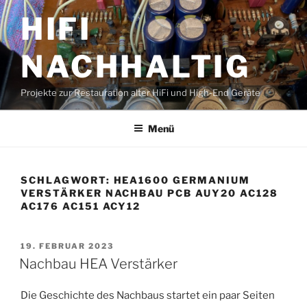
Zum
HIFI
Inhalt
springen
NACHHALTIG
Projekte zur Restauration alter HiFi und High-End Geräte
Menü
SCHLAGWORT:
HEA1600 GERMANIUM
VERSTÄRKER NACHBAU PCB AUY20 AC128
AC176 AC151 ACY12
VERÖFFENTLICHT
19. FEBRUAR 2023
AM
Nachbau HEA Verstärker
Die Geschichte des Nachbaus startet ein paar Seiten