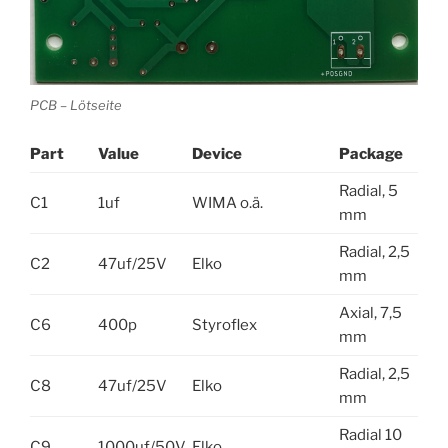
PCB – Lötseite
Part
Value
Device
Package
Radial, 5
C1
1uf
WIMA o.ä.
mm
Radial, 2,5
C2
47uf/25V
Elko
mm
Axial, 7,5
C6
400p
Styroflex
mm
Radial, 2,5
C8
47uf/25V
Elko
mm
Radial 10
C9
1000uf/50V
Elko