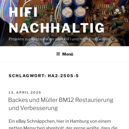
Zum
HIFI
Inhalt
springen
NACHHALTIG
Projekte zur Restauration alter HiFi und High-End Geräte
Menü
SCHLAGWORT:
HA2-2505-5
VERÖFFENTLICHT
13. APRIL 2025
AM
Backes und Müller BM12 Restaurierung
und Verbesserung
Ein eBay Schnäppchen, hier in Hamburg von einem
netten Menschen abgeholt, der gerne wollte, dass die