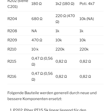
R202 (siehe
180 Ω
1k2 (180 Ω)
Poti. 4k7
C201)
220 Ω (470
R204
680 Ω
10k (NA)
Ω)
R208
NA
1k
1k
R209
470 Ω
10k
10k
R210
10 k
220k
220k
0,47 Ω (0,56
R215
0,82 Ω
0,82 Ω
Ω)
0,47 Ω (0,56
R216
0,82 Ω
0,82 Ω
Ω)
Folgende Bauteile werden generell durch neue und
bessere Komponenten ersetzt:
P202: Piher PT15 5k linear liegend für den