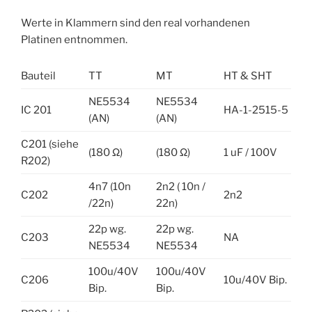
Werte in Klammern sind den real vorhandenen
Platinen entnommen.
Bauteil
TT
MT
HT & SHT
NE5534
NE5534
IC 201
HA-1-2515-5
(AN)
(AN)
C201 (siehe
(180 Ω)
(180 Ω)
1 uF / 100V
R202)
4n7 (10n
2n2 ( 10n /
C202
2n2
/22n)
22n)
22p wg.
22p wg.
C203
NA
NE5534
NE5534
100u/40V
100u/40V
C206
10u/40V Bip.
Bip.
Bip.