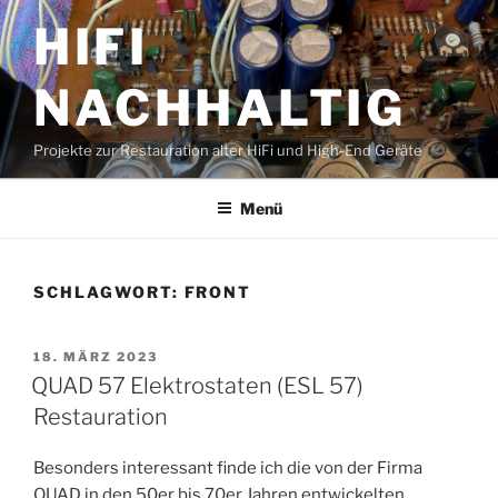
Zum
HIFI
Inhalt
springen
NACHHALTIG
Projekte zur Restauration alter HiFi und High-End Geräte
Menü
SCHLAGWORT:
FRONT
VERÖFFENTLICHT
18. MÄRZ 2023
AM
QUAD 57 Elektrostaten (ESL 57)
Restauration
Besonders interessant finde ich die von der Firma
QUAD in den 50er bis 70er Jahren entwickelten