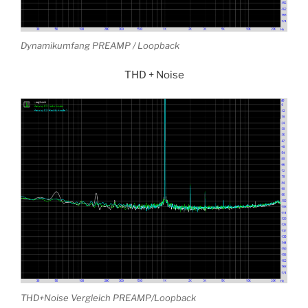
Dynamikumfang PREAMP / Loopback
THD + Noise
THD+Noise Vergleich PREAMP/Loopback