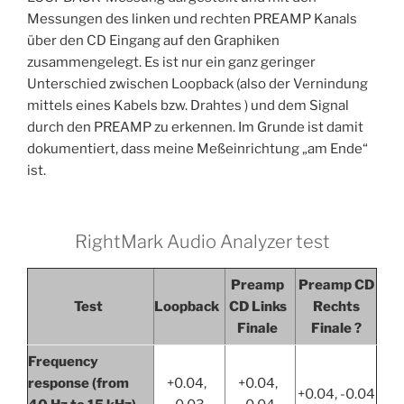
Messungen des linken und rechten PREAMP Kanals
über den CD Eingang auf den Graphiken
zusammengelegt. Es ist nur ein ganz geringer
Unterschied zwischen Loopback (also der Vernindung
mittels eines Kabels bzw. Drahtes ) und dem Signal
durch den PREAMP zu erkennen. Im Grunde ist damit
dokumentiert, dass meine Meßeinrichtung „am Ende“
ist.
RightMark Audio Analyzer test
Preamp
Preamp CD
Test
Loopback
CD Links
Rechts
Finale
Finale ?
Frequency
response (from
+0.04,
+0.04,
+0.04, -0.04