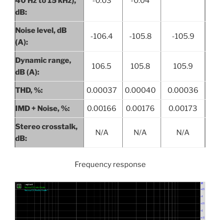
40 Hz to 15 kHz),
-0.03
-0.04
dB:
Noise level, dB
-106.4
-105.8
-105.9
(A):
Dynamic range,
106.5
105.8
105.9
dB (A):
THD, %:
0.00037
0.00040
0.00036
IMD + Noise, %:
0.00166
0.00176
0.00173
Stereo crosstalk,
N/A
N/A
N/A
dB:
Frequency response