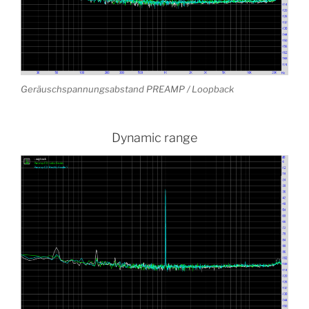
Geräuschspannungsabstand PREAMP / Loopback
Dynamic range