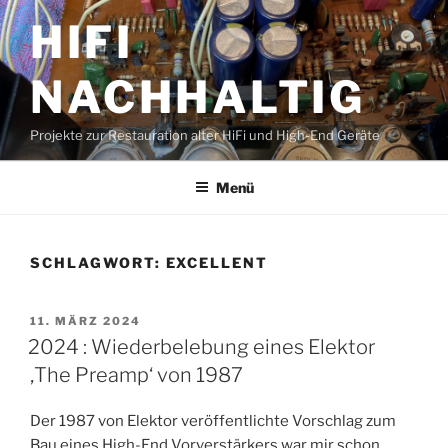
Zum
HIFI
Inhalt
springen
NACHHALTIG
Projekte zur Restauration alter HiFi und High-End Geräte
Menü
SCHLAGWORT:
EXCELLENT
VERÖFFENTLICHT
11. MÄRZ 2024
AM
2024 : Wiederbelebung eines Elektor
‚The Preamp‘ von 1987
Der 1987 von Elektor veröffentlichte Vorschlag zum
Bau eines High-End Vorverstärkers war mir schon