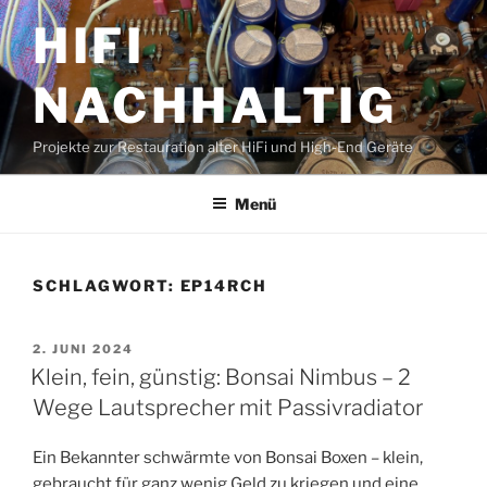
Zum
HIFI
Inhalt
springen
NACHHALTIG
Projekte zur Restauration alter HiFi und High-End Geräte
Menü
SCHLAGWORT:
EP14RCH
VERÖFFENTLICHT
2. JUNI 2024
AM
Klein, fein, günstig: Bonsai Nimbus – 2
Wege Lautsprecher mit Passivradiator
Ein Bekannter schwärmte von Bonsai Boxen – klein,
gebraucht für ganz wenig Geld zu kriegen und eine