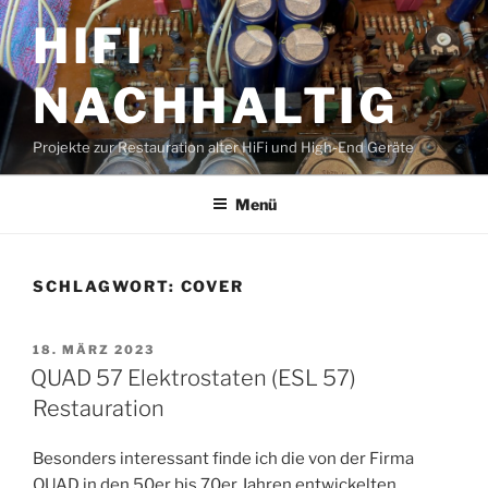
Zum
HIFI
Inhalt
springen
NACHHALTIG
Projekte zur Restauration alter HiFi und High-End Geräte
Menü
SCHLAGWORT:
COVER
VERÖFFENTLICHT
18. MÄRZ 2023
AM
QUAD 57 Elektrostaten (ESL 57)
Restauration
Besonders interessant finde ich die von der Firma
QUAD in den 50er bis 70er Jahren entwickelten