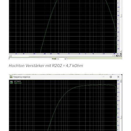
Hochton Verstärker mit R202 = 4,7 kOhm