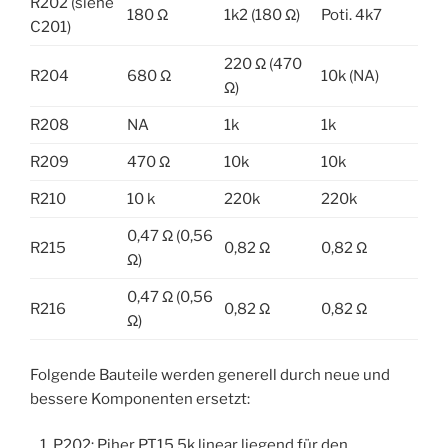
R202 (siehe
180 Ω
1k2 (180 Ω)
Poti. 4k7
C201)
220 Ω (470
R204
680 Ω
10k (NA)
Ω)
R208
NA
1k
1k
R209
470 Ω
10k
10k
R210
10 k
220k
220k
0,47 Ω (0,56
R215
0,82 Ω
0,82 Ω
Ω)
0,47 Ω (0,56
R216
0,82 Ω
0,82 Ω
Ω)
Folgende Bauteile werden generell durch neue und
bessere Komponenten ersetzt:
P202: Piher PT15 5k linear liegend für den