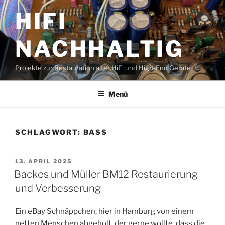
Zum
HIFI
Inhalt
springen
NACHHALTIG
Projekte zur Restauration alter HiFi und High-End Geräte
Menü
SCHLAGWORT:
BASS
VERÖFFENTLICHT
13. APRIL 2025
AM
Backes und Müller BM12 Restaurierung
und Verbesserung
Ein eBay Schnäppchen, hier in Hamburg von einem
netten Menschen abgeholt, der gerne wollte, dass die