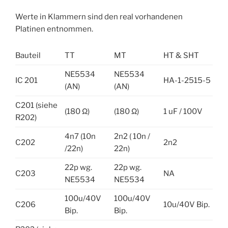
Werte in Klammern sind den real vorhandenen
Platinen entnommen.
Bauteil
TT
MT
HT & SHT
NE5534
NE5534
IC 201
HA-1-2515-5
(AN)
(AN)
C201 (siehe
(180 Ω)
(180 Ω)
1 uF / 100V
R202)
4n7 (10n
2n2 ( 10n /
C202
2n2
/22n)
22n)
22p wg.
22p wg.
C203
NA
NE5534
NE5534
100u/40V
100u/40V
C206
10u/40V Bip.
Bip.
Bip.