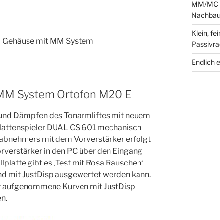
MM/MC Ph
Nachbau 
Klein, fe
A Gehäuse mit MM System
Passivra
Endlich 
MM System Ortofon M20 E
 und Dämpfen des Tonarmliftes mit neuem
 Plattenspieler DUAL CS 601 mechanisch
abnehmers mit dem Vorverstärker erfolgt
rverstärker in den PC über den Eingang
llplatte gibt es ‚Test mit Rosa Rauschen‘
d mit JustDisp ausgewertet werden kann.
der aufgenommene Kurven mit JustDisp
en.