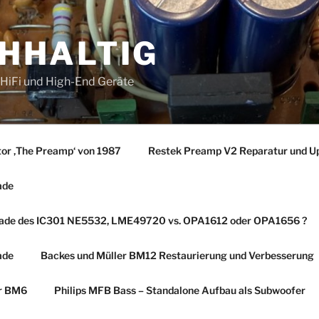
CHHALTIG
r HiFi und High-End Geräte
tor ‚The Preamp‘ von 1987
Restek Preamp V2 Reparatur und U
ade
rade des IC301 NE5532, LME49720 vs. OPA1612 oder OPA1656 ?
ade
Backes und Müller BM12 Restaurierung und Verbesserung
er BM6
Philips MFB Bass – Standalone Aufbau als Subwoofer