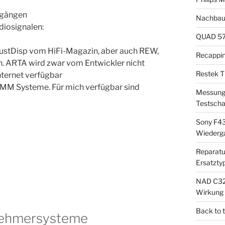
sgängen
Nachbau
iosignalen:
QUAD 57 
JustDisp vom HiFi-Magazin, aber auch REW,
Recappi
n. ARTA wird zwar vom Entwickler nicht
Restek T
nternet verfügbar
MM Systeme. Für mich verfügbar sind
Messung 
Testscha
Sony F43
Wiederg
Reparatu
Ersatzty
NAD C325
Wirkung
Back to 
bnehmersysteme