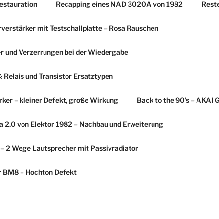
estauration
Recapping eines NAD 3020A von 1982
Rest
erstärker mit Testschallplatte – Rosa Rauschen
r und Verzerrungen bei der Wiedergabe
Relais und Transistor Ersatztypen
ker – kleiner Defekt, große Wirkung
Back to the 90’s – AKAI 
 2.0 von Elektor 1982 – Nachbau und Erweiterung
s – 2 Wege Lautsprecher mit Passivradiator
er BM8 – Hochton Defekt