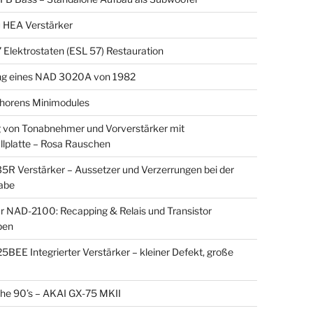
 HEA Verstärker
Elektrostaten (ESL 57) Restauration
ng eines NAD 3020A von 1982
horens Minimodules
von Tonabnehmer und Vorverstärker mit
llplatte – Rosa Rauschen
5R Verstärker – Aussetzer und Verzerrungen bei der
abe
r NAD-2100: Recapping & Relais und Transistor
pen
BEE Integrierter Verstärker – kleiner Defekt, große
the 90’s – AKAI GX-75 MKII