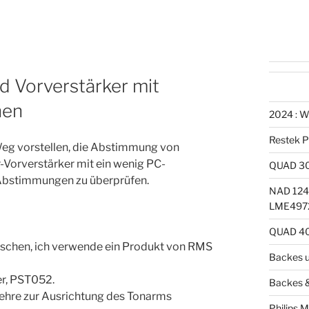
 Vorverstärker mit
hen
2024 : W
Restek P
 Weg vorstellen, die Abstimmung von
-Vorverstärker mit ein wenig PC-
QUAD 30
 Abstimmungen zu überprüfen.
NAD 1240
LME4972
QUAD 40
schen, ich verwende ein Produkt von RMS
Backes u
er, PST052.
Backes &
Lehre zur Ausrichtung des Tonarms
Philips 