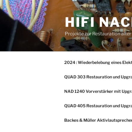
Zum
Inhalt
HIFI NA
springen
Projekte zur Restauration alte
2024 : Wiederbelebung eines Elek
QUAD 303 Restauration und Upgr
NAD 1240 Vorverstärker mit Upg
QUAD 405 Restauration und Upgr
Backes & Müller Aktivlautsprech