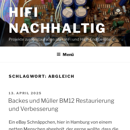
Zum
HIFI
Inhalt
springen
NACHHALTIG
Projekte zur Restauration alter HiFi und High-End Geräte
Menü
SCHLAGWORT:
ABGLEICH
VERÖFFENTLICHT
13. APRIL 2025
AM
Backes und Müller BM12 Restaurierung
und Verbesserung
Ein eBay Schnäppchen, hier in Hamburg von einem
netten Menschen abgeholt, der gerne wollte, dass die