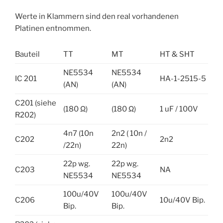
Werte in Klammern sind den real vorhandenen
Platinen entnommen.
Bauteil
TT
MT
HT & SHT
NE5534
NE5534
IC 201
HA-1-2515-5
(AN)
(AN)
C201 (siehe
(180 Ω)
(180 Ω)
1 uF / 100V
R202)
4n7 (10n
2n2 ( 10n /
C202
2n2
/22n)
22n)
22p wg.
22p wg.
C203
NA
NE5534
NE5534
100u/40V
100u/40V
C206
10u/40V Bip.
Bip.
Bip.