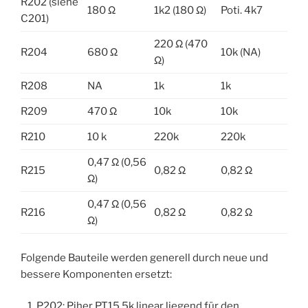
R202 (siehe
180 Ω
1k2 (180 Ω)
Poti. 4k7
C201)
220 Ω (470
R204
680 Ω
10k (NA)
Ω)
R208
NA
1k
1k
R209
470 Ω
10k
10k
R210
10 k
220k
220k
0,47 Ω (0,56
R215
0,82 Ω
0,82 Ω
Ω)
0,47 Ω (0,56
R216
0,82 Ω
0,82 Ω
Ω)
Folgende Bauteile werden generell durch neue und
bessere Komponenten ersetzt:
P202: Piher PT15 5k linear liegend für den