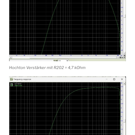
Hochton Verstärker mit R202 = 4,7 kOhm